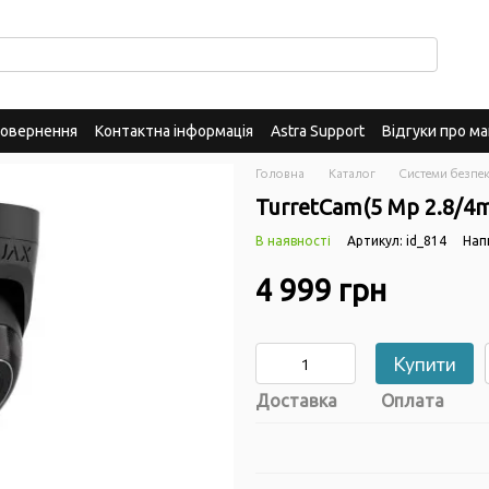
повернення
Контактна інформація
Astra Support
Відгуки про ма
Головна
Каталог
Системи безпек
TurretCam(5 Mp 2.8/4
В наявності
Артикул: id_814
Нап
4 999 грн
Купити
Доставка
Оплата