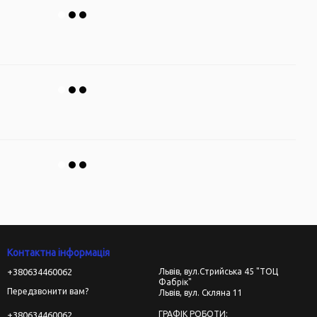
Контактна інформація
+380634460062
Львів, вул.Стрийська 45 "ТОЦ
Фабрік"
Передзвонити вам?
Львів, вул. Скляна 11
ГРАФІК РОБОТИ:
+380634460062