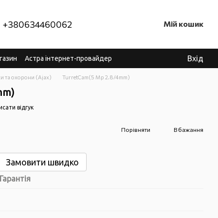
+380634460062
Мій кошик
Вхід
газин
Астра інтернет-провайдер
и та охорони (Ajax)
TurretCam(5 Mp 2.8/4mm)
mm)
исати відгук
Порівняти
В бажання
Замовити швидко
Гарантія