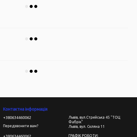
Контактна інформація
+380634460062
Львів, вул.Стрийська 45 "ТОЦ
Фабрік"
Передзвонити вам?
Львів, вул. Скляна 11
ГРАФІК РОБОТИ:
+380634460062