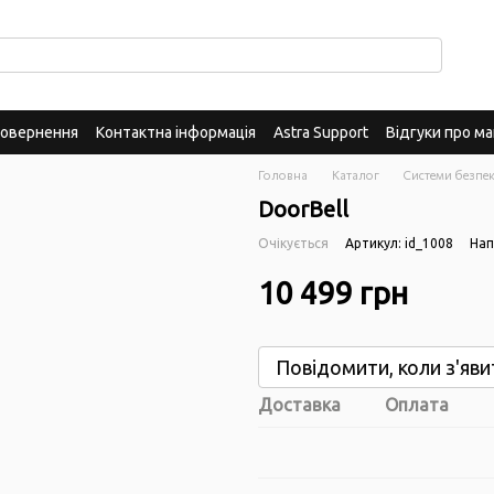
повернення
Контактна інформація
Astra Support
Відгуки про ма
Головна
Каталог
Системи безпек
DoorBell
Очікується
Артикул: id_1008
Нап
10 499 грн
Повідомити, коли з'яви
Доставка
Оплата