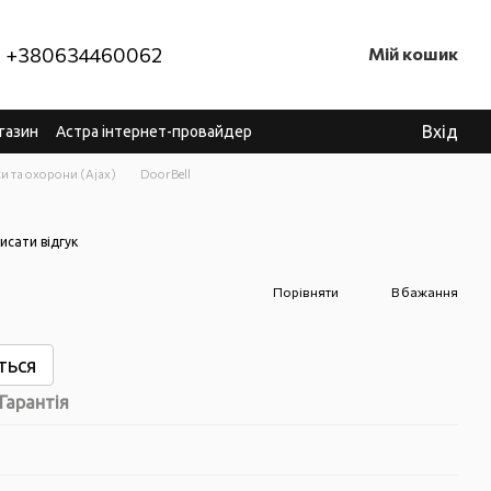
+380634460062
Мій кошик
Вхід
газин
Астра інтернет-провайдер
и та охорони (Ajax)
DoorBell
исати відгук
Порівняти
В бажання
ться
Гарантія