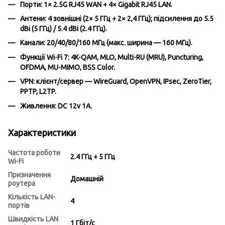
Порти:
1× 2.5G RJ45
WAN
+ 4× Gigabit RJ45
LAN
.
Антени:
4 зовнішні (2× 5 ГГц + 2× 2,4 ГГц); підсилення до 5.5
dBi (5 ГГц) / 5.4 dBi (2.4 ГГц).
Канали:
20/40/80/160 МГц (макс. ширина — 160 МГц).
Функції Wi-Fi 7:
4K-QAM, MLO, Multi-RU (MRU), Puncturing,
OFDMA, MU-MIMO, BSS Color.
VPN:
клієнт/сервер — WireGuard, OpenVPN, IPsec, ZeroTier,
PPTP, L2TP.
Живлення:
DC 12v 1A.
Характеристики
Частота роботи
2.4 ГГц + 5 ГГц
Wi-Fi
Призначення
Домашній
роутера
Кількість LAN-
4
портів
Швидкість LAN
1 Гбіт/с