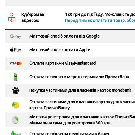
Кур'єром за
120 грн до під'їзду. Можливість 
адресою
Перед тим як оплатити товар, обов
Миттєвий спосіб оплати від Google
Миттєвий спосіб оплати Apple
Оплата картакми Visa/Mastercard
Оплата готівкою в мережі терміналів ПриватБанк
Покупка частинами для власників карток monobank
Оплата частинами для власників карток для власник
карток ПриватБанку
Миттєва розстрочка для власників карток ПриватБа
Мінімальна сума для розстрочки 300 грн.
Оплата готвікою за реквізитами в банку