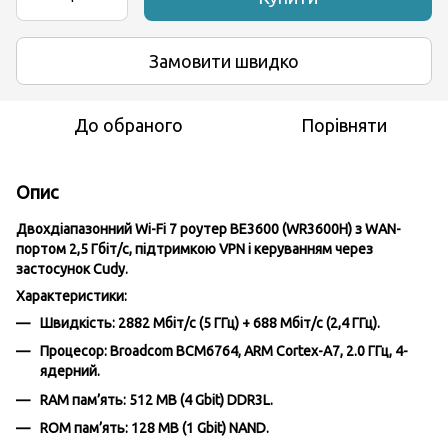
Замовити швидко
До обраного
Порівняти
Опис
Двохдіапазонний Wi-Fi 7 роутер BE3600 (WR3600H) з WAN-
портом 2,5 Гбіт/с, підтримкою VPN і керуванням через
застосунок Cudy.
Характеристики:
Швидкість:
2882 Мбіт/с (5 ГГц) + 688 Мбіт/с (2,4 ГГц).
Процесор:
Broadcom BCM6764, ARM Cortex-A7, 2.0 ГГц, 4-
ядерний.
RAM пам’ять:
512 MB (4 Gbit) DDR3L.
ROM пам’ять:
128 MB (1 Gbit) NAND.