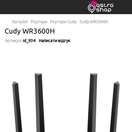
Каталог
Роутери
Роутери Cudy
Cudy WR3600H
Cudy WR3600H
Артикул:
id_934
Написати відгук