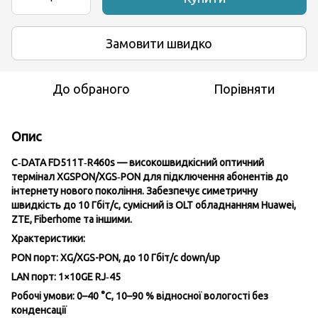
Замовити швидко
До обраного
Порівняти
Опис
C‑DATA FD511T‑R460s
— високошвидкісний оптичний
термінал XGSPON/XGS‑PON для підключення абонентів до
інтернету нового покоління. Забезпечує симетричну
швидкість до 10 Гбіт/с, сумісний із OLT обладнанням Huawei,
ZTE, Fiberhome та іншими.
Храктеристики:
PON порт: XG/XGS-PON, до 10 Гбіт/с down/up
LAN порт: 1×10GE RJ‑45
Робочі умови: 0–40 °C, 10–90 % відносної вологості без
конденсації