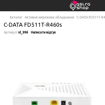
Каталог
Активне мережеве обладнання
C-DATA FD511T-R
C-DATA FD511T-R460s
Артикул:
id_996
Написати відгук